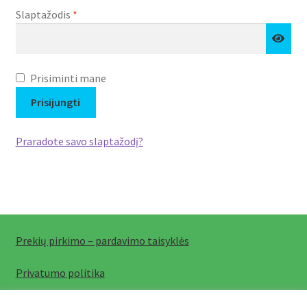
Privalomas
Slaptažodis
*
Prisiminti mane
Prisijungti
Praradote savo slaptažodį?
Prekių pirkimo – pardavimo taisyklės
Privatumo politika
© 2026 Vilniaus kolegija.