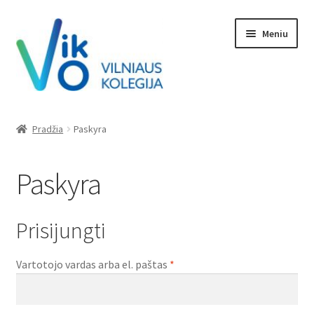
Pereiti
Pereiti
Meniu
prie
prie
meniu
turinio
Prekės
Pradžia
Paskyra
Kontaktai
Paskyra
Pirkimo instrukcija
Spausdinimo instrukcija
Prisijungti
Privalomas
Vartotojo vardas arba el. paštas
*